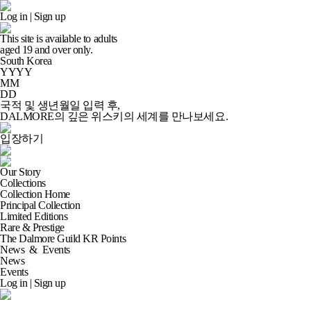
Log in
|
Sign up
This site is available to adults
aged
19
and over only.
South Korea
YYYY
MM
DD
국적 및 생년월일 입력 후,
DALMORE의 깊은 위스키의 세계
를 만나보세요.
입장하기
Our Story
Collections
Collection Home
Principal Collection
Limited Editions
Rare & Prestige
The Dalmore Guild KR Points
News
&
Events
News
Events
Log in
|
Sign up