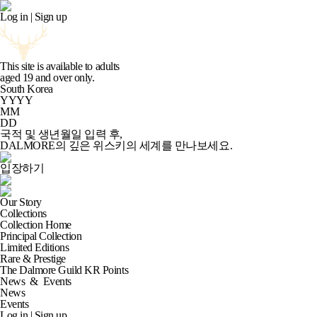
Log in
|
Sign up
This site is available to adults
aged
19
and over only.
South Korea
YYYY
MM
DD
국적 및 생년월일 입력 후,
DALMORE의 깊은 위스키의 세계
를 만나보세요.
입장하기
Our Story
Collections
Collection Home
Principal Collection
Limited Editions
Rare & Prestige
The Dalmore Guild KR Points
News
&
Events
News
Events
Log in
|
Sign up