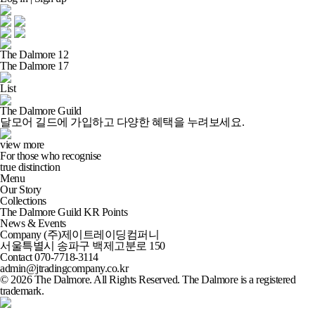
The Dalmore 12
The Dalmore 17
List
The Dalmore Guild
달모어 길드
에 가입하고 다양한 혜택을 누려보세요.
view more
For those who recognise
true distinction
Menu
Our Story
Collections
The Dalmore Guild KR Points
News & Events
Company
(주)제이트레이딩컴퍼니
서울특별시 송파구 백제고분로 150
Contact
070-7718-3114
admin@jtradingcompany.co.kr
© 2026 The Dalmore. All Rights Reserved. The Dalmore is a registered
trademark.