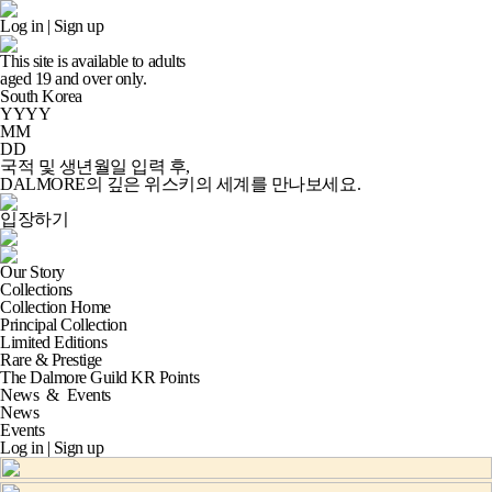
Log in
|
Sign up
This site is available to adults
aged
19
and over only.
South Korea
YYYY
MM
DD
국적 및 생년월일 입력 후,
DALMORE의 깊은 위스키의 세계
를 만나보세요.
입장하기
Our Story
Collections
Collection Home
Principal Collection
Limited Editions
Rare & Prestige
The Dalmore Guild KR Points
News
&
Events
News
Events
Log in
|
Sign up