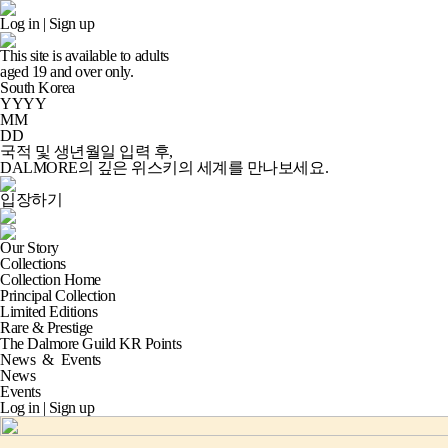
Log in
|
Sign up
This site is available to adults
aged
19
and over only.
South Korea
YYYY
MM
DD
국적 및 생년월일 입력 후,
DALMORE의 깊은 위스키의 세계
를 만나보세요.
입장하기
Our Story
Collections
Collection Home
Principal Collection
Limited Editions
Rare & Prestige
The Dalmore Guild KR Points
News
&
Events
News
Events
Log in
|
Sign up