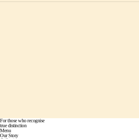
For those who recognise
true distinction
Menu
Our Story